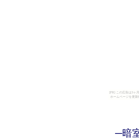
[PR] この広告は
ホームページを更新
─暗